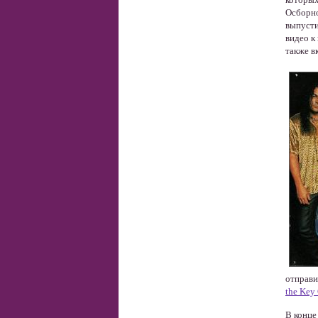
Осборно
выпусти
видео к
также в
отправи
the Key
В конце