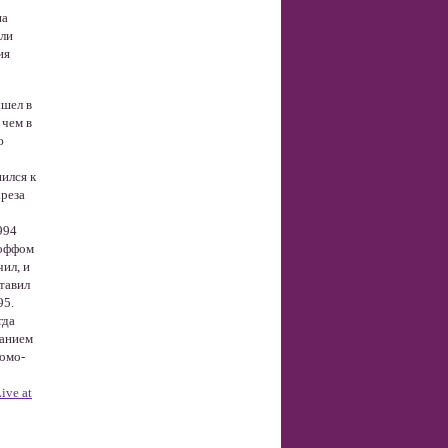
па
шли
ия
шел в
 чем в
ю
ился к
ареза
994
ноффом
ил, и
ставил
95.
гда
ванием
омо-
ive at