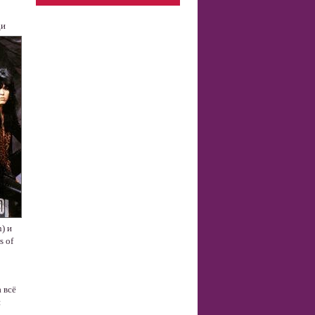
ди
) и
s of
 всё
и