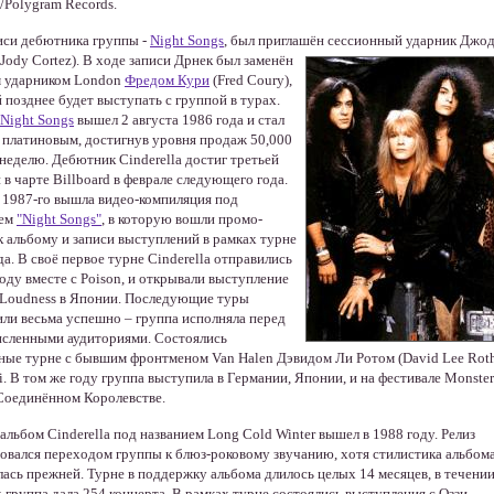
/Polygram Records.
иси дебютника группы -
Night Songs
, был приглашён сессионный ударник Джо
(Jody Cortez). В ходе записи Дрнек был заменён
 ударником London
Фредом Кури
(Fred Coury),
 позднее будет выступать с группой в турах.
Night Songs
вышел 2 августа 1986 года и стал
платиновым, достигнув уровня продаж 50,000
 неделю. Дебютник Cinderella достиг третьей
 в чарте Billboard в феврале следующего года.
 1987-го вышла видео-компиляция под
ием
"Night Songs"
, в которую вошли промо-
к альбому и записи выступлений в рамках турне
да. В своё первое турне Cinderella отправились
году вместе с Poison, и открывали выступление
Loudness в Японии. Последующие туры
ли весьма успешно – группа исполняла перед
сленными аудиториями. Состоялись
ные турне с бывшим фронтменом Van Halen Дэвидом Ли Ротом (David Lee Roth
i. В том же году группа выступила в Германии, Японии, и на фестивале Monster
Соединённом Королевстве.
альбом Cinderella под названием Long Cold Winter вышел в 1988 году. Релиз
овался переходом группы к блюз-роковому звучанию, хотя стилистика альбома
лась прежней. Турне в поддержку альбома длилось целых 14 месяцев, в течени
 группа дала 254 концерта. В рамках турне состоялись выступления с Оззи