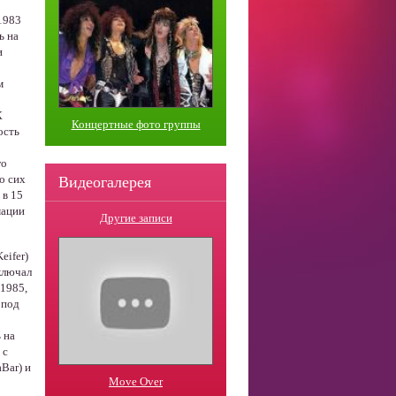
1983
ь на
и
м
К
Концертные фото группы
ость
го
о сих
Видеогалерея
 в 15
мации
Другие записи
eifer)
ключал
 1985,
 под
 на
 с
aBar) и
Move Over