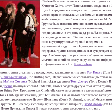
Cinderella
– американская глэм-метал группы из
Клифтон Хайтс, штат Пенсильвания, созданная в 
году. В середине восьмидесятых группа появилас
метал-сцене с несколькими альбомами и хитовым
альбомами, которые были «раскручены» на MTV.
Группа была известна именно своим музыкальны
направлением, однако позднее сменила его,
«сдвинувшись» в сторону хард-рока/блюз-рока. 
середине девяностых Cinderella теряли популярн
из-за внутригрупповых трений и перемен в
музыкальной индустрии. Однако, после некоторо
перерыва, группа воссоединилась и существует д
пор. Альбомы группы разошлись общим тиражом
миллионов копий по всему миру, согласно инфор
с официального сайта
Тома Кифера
.
лями группы стали автор песен, певец, клавишник и гитарист
Том Кифер
(Tom K
т
Эрик Бриттингэм
(Eric Brittingham). Первоначальный состав команды также в
та
Майкла Смерика
(Michael Smerick), и ударника
Тони Дэстру
(Tony Destra). В
и
Дестра
покинули состав Cinderella, чтобы создать другую глэм-метал группу
ем Britny Fox. Прорывом для Cinderella стало выступление в филадельфийском
Rock Club, где их заметил Джон Бон Джови. Он же потом посоветовал взглянуть
 своему представителю Дереку Шульману (Derek Shulman), который был знаком
 группы. В 1985 году к составу присоединились гитарист
Джефф ЛаБар
(Jeff L
 Джим Дрнек (Jim Drnec). В таком составе группа заключила контракт с