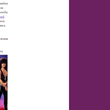
тяжбах
ом.
erella
ked,
son.
лись
m
пления
ать