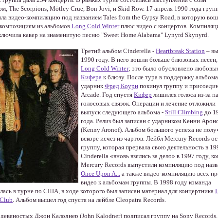
м, The Scorpions, Mötley Crüe, Bon Jovi, и Skid Row. 17 апреля 1990 года груп
ла видео-компиляцию под названием Tales from the Gypsy Road, в которую во
 композициям из альбомов
Long Cold Winter
плюс видео с концертов. Компиляц
ключила кавер на знаменитую песню "Sweet Home Alabama" Lynyrd Skynyrd.
Третий альбом Cinderella -
Heartbreak Station
– вы
1990 году. В него вошли больше блюзовых песен,
Long Cold Winter
; это было обусловлено любовь
Кифера
к блюзу. После тура в поддержку альбома
ударник
Фред Коури
покинул группу и присоедин
Arcade. Год спустя
Кифер
лишился голоса из-за п
голосовых связок. Операции и лечение отложили
выпуск следующего альбома -
Still Climbing
до 1
года. Релиз был записан с ударником Кенни Аро
(Kenny Aronof). Альбом большого успеха не получ
вскоре исчез из чартов. Лейбл Mercury Records о
группу, которая прервала свою деятельность в 19
Cinderella «вновь взялись за дело» в 1997 году, ко
Mercury Records выпустили компиляцию под наз
Once Upon A...
а также видео-компиляцию всех пр
видео к альбомам группы. В 1998 году команда
лась в турне по США, в ходе которого был записан материал для концертника
L
 Club
. Альбом вышел год спустя на лейбле Cleopatra Records.
 девяностых Джон Калоднер (John Kalodner) подписал группу на Sony Records.