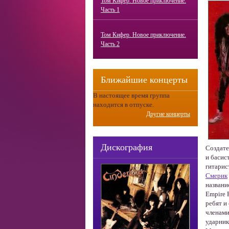
Том Кифер. Новое приключение.
Часть 1
Том Кифер. Новое приключение.
Часть 2
Ближайшие концерты
В настоящее время группа
находится в отпуске.
Другие концерты
Дискография
Создате
и басис
гитарис
Смерик
названи
Empire 
ребят и
членами
ударник