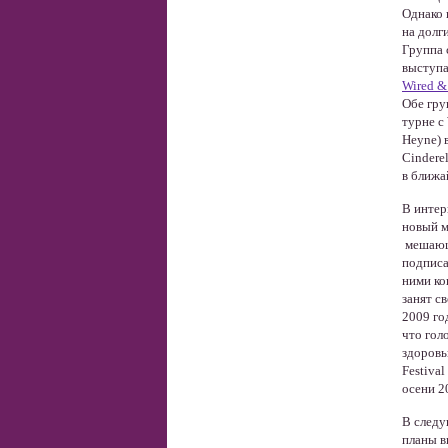
Однако 
на долги
Группа 
выступа
Wired & 
Обе гру
турне с
Heyne) 
Cindere
в ближа
В интер
новый м
мешающи
подписа
ними ко
занят с
2009 го
что гол
здоровь
Festiva
осени 2
В следу
планы в