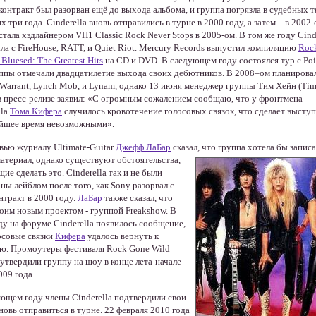
контракт был разорван ещё до выхода альбома, и группа погрязла в судебных 
х три года. Cinderella вновь отправились в турне в 2000 году, а затем – в 2002-
стала хэдлайнером VH1 Classic Rock Never Stops в 2005-ом. В том же году Cind
ла с FireHouse, RATT, и Quiet Riot. Mercury Records выпустил компиляцию
Roc
Bluesed: The Greatest Hits
на CD и DVD. В следующем году состоялся тур с Poi
ппы отмечали двадцатилетие выхода своих дебютников. В 2008–ом планирова
 Warrant, Lynch Mob, и Lynam, однако 13 июня менеджер группы Тим Хейн (Ti
в пресс-релизе заявил: «С огромным сожалением сообщаю, что у фронтмена
lla
Тома Кифера
случилось кровотечение голосовых связок, что сделает высту
йшее время невозможными».
вью журналу Ultimate-Guitar
Джефф ЛаБар
сказал, что группа хотела бы запис
атериал, однако существуют обстоятельства,
е сделать это. Cinderella так и не были
ны лейблом после того, как Sony разорвал с
нтракт в 2000 году.
ЛаБар
также сказал, что
воим новым проектом - группой Freakshow. В
ду на форуме Cinderella появилось сообщение,
осовые связки
Кифера
удалось вернуть к
ю. Промоутеры фестиваля Rock Gone Wild
l утвердили группу на шоу в конце лета-начале
009 года.
ющем году члены Cinderella подтвердили свои
новь отправиться в турне. 22 февраля 2010 года