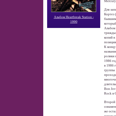
Mercury
Для зап
Кортез 
Альбом Heartbreak Station -
бывшим
1990
который
Альбом
трижды 
копий в
позиции
К концу
назван
ролики 
1986 го
в 1986 
группы 
проходи
многочи
длитель
Bon Jov
Rock в 
Второй 
ознамен
же оста
которых