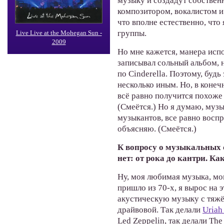
музыку и создадут собственн
композитором, вокалистом и
что вполне естественно, что
группы.
Live Live at the Mohegan Sun -
2009
Но мне кажется, манера испо
записывал сольный альбом, 
по Cinderella. Поэтому, будь
несколько иным. Но, в конеч
всё равно получится похоже н
(Смеётся.) Но я думаю, муз
музыкантов, все равно воспр
объясняю. (Смеётся.)
К вопросу о музыкальных с
нет: от рока до кантри. Ка
Ну, моя любимая музыка, мои
пришло из 70-х, я вырос на 
акустическую
музыку с тяжё
драйвовой. Так делали
Uriah
Led Zeppelin, так делали The 