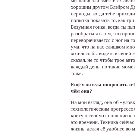
мы написали вместе с Саван
хорошим другом Блэйром Дэл
периоды, когда тебе приходит
попытка показать то, как тр
Безумная гонка, когда ты пы
разобраться в том, что проис
переворачивается с ног на г
ума, что на нас слишком мног
хотелось бы видеть в своей ж
сказал, не то чтобы трое ав
каждый день, но такие моме
тоже.
Ещё я хотела попросить теб
чём она?
На мой взгляд, она об «улов
технологическим прогрессом
книгу о своём отношении к э
это времени. Техника сейча
жизнь, делая её удобнее во 