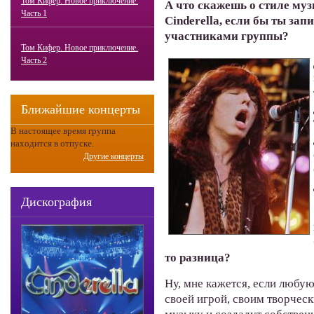
Том Кифер. Новое приключение.
А что скажешь о стиле му
Часть 1
Cinderella, если бы ты за
участниками группы?
Том Кифер. Новое приключение.
Часть 2
Ближайшие концерты
В настоящее время группа
находится в отпуске.
Другие концерты
Дискография
то разница?
Ну, мне кажется, если любу
своей игрой, своим творческ