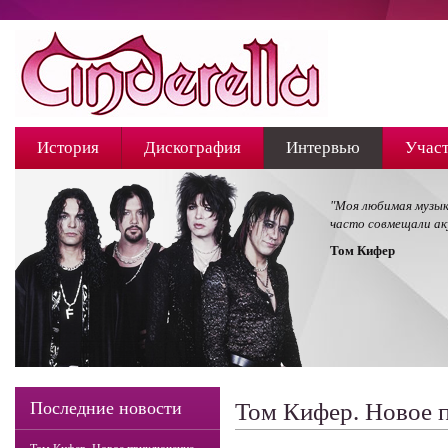
История
Дискография
Интервью
Учас
"Моя любимая музыка
часто совмещали ак
Том Кифер
Последние новости
Том Кифер. Новое п