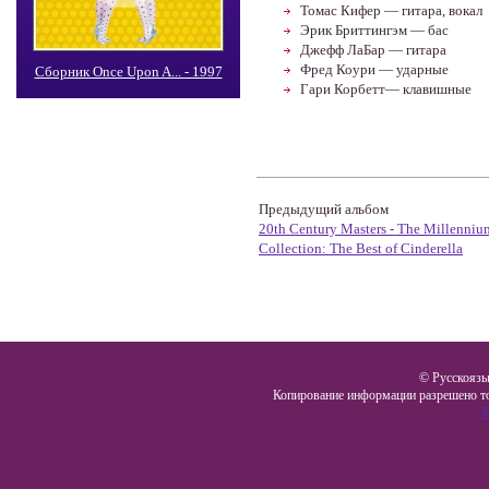
Томас Кифер — гитара, вокал
Эрик Бриттингэм — бас
Джефф ЛаБар — гитара
Фред Коури — ударные
Сборник Once Upon A... - 1997
Гари Корбетт— клавишные
Предыдущий альбом
20th Century Masters - The Millenniu
Collection: The Best of Cinderella
© Русскоязы
Копирование информации разрешено то
К