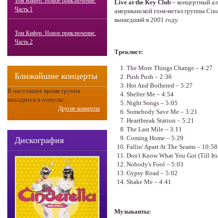
Том Кифер. Новое приключение.
Live
at
the
Key
Club
– концертный а
Часть 1
американской глэм-метал группы Cind
вышедший в 2001 году.
Том Кифер. Новое приключение.
Часть 2
Треклист:
The More Things Change – 4:27
Ближайшие концерты
Push Push – 2:36
Hot And Bothered – 5:27
В настоящее время группа
Shelter Me – 4:54
находится в отпуске.
Night Songs – 5:05
Другие концерты
Somebody Save Me – 3:21
Heartbreak Station – 5:21
The Last Mile – 3:11
Coming Home – 5:29
Дискография
Fallin' Apart At The Seams – 10:58
Don't Know What You Got (Till Its
Nobody's Fool – 5:03
Gypsy Road – 5:02
Shake Me – 4:41
Музыканты: