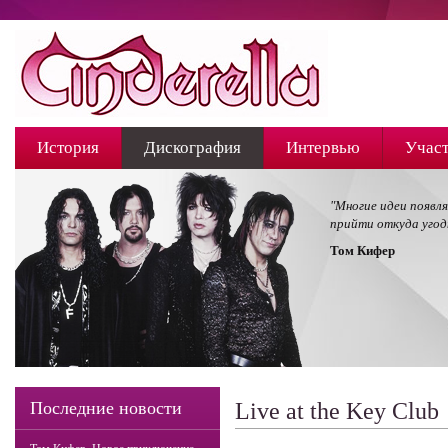
История
Дискография
Интервью
Учас
"Многие идеи появля
прийти откуда угод
Том Кифер
Последние новости
Live at the Key Club